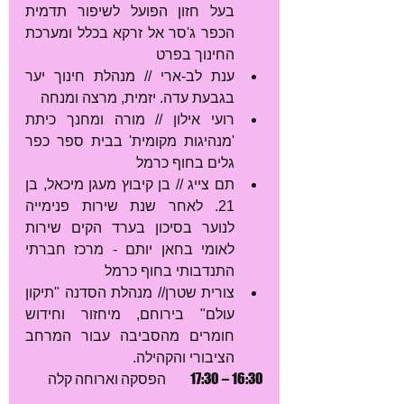
בעל חזון הפועל לשיפור תדמית 
הכפר ג'סר אל זרקא בכלל ומערכת 
החינוך בפרט  
ענת לב-ארי // מנהלת חינוך יער 
בגבעת עדה. יזמית, מרצה ומנחה  
רועי אילון // מורה ומחנך כיתת 
'מנהיגות מקומית' בבית ספר כפר 
גלים בחוף כרמל  
תם צייג // בן קיבוץ מעגן מיכאל, בן 
21. לאחר שנת שירות פנימייה 
לנוער בסיכון בערד הקים שירות 
לאומי בחאן יותם - מרכז חברתי 
התנדבותי בחוף כרמל  
צורית שטרן// מנהלת הסדנה "תיקון 
עולם" בירוחם, מיחזור וחידוש 
חומרים מהסביבה עבור המרחב 
הציבורי והקהילה. 
16:30 – 17:30         הפסקה וארוחה קלה