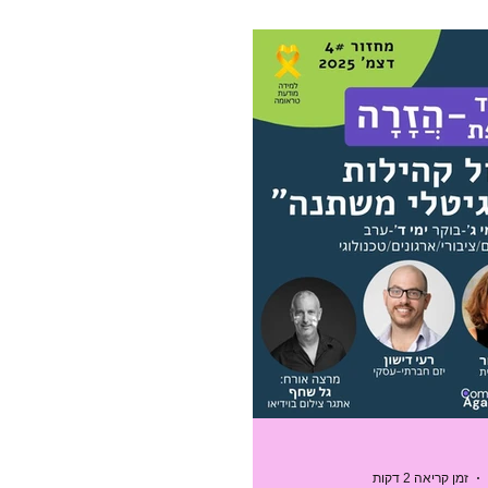
כלים
השראה
משאבים/הזדמנויות
הצעות עבודה
כנ
פוסט אורח
קצרצרים וקהילתיים
חינוך
הדרכה
הטבות
 והערכה
זמן קריאה 2 דקות