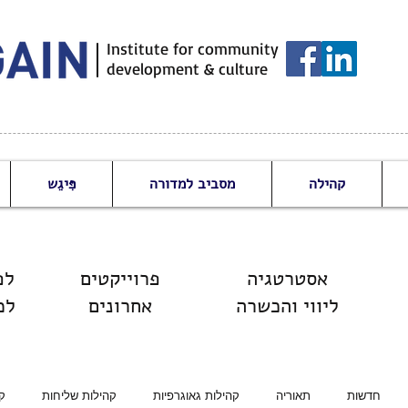
Institute for community
development & culture
קהילה
מסביב למדורה
פִּיגֵש
אסטרטגיה
פרוייקטים
לפורום המקצועי
ליווי והכשרה
אחרונים
למ
חדשות
תאוריה
קהילות גאוגרפיות
קהילות שליחות
ק