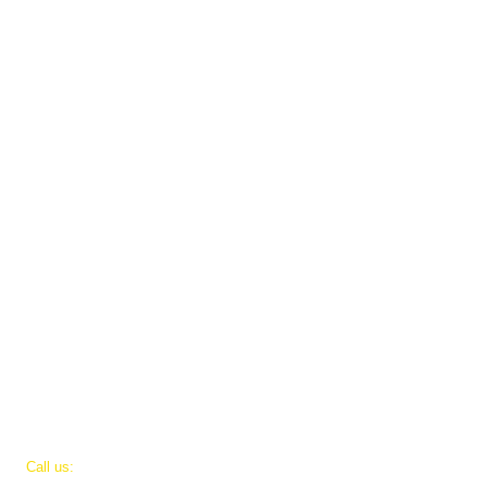
​​Call us:
IL - +972-524655072