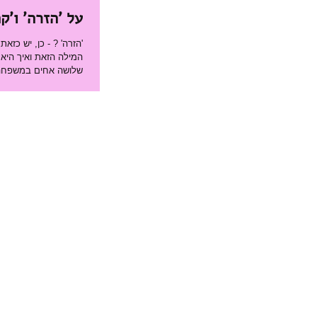
על 'הזרה' ו'ק
שלושה אחים במשפחה 
המוסקטרים"
ממשפטי המפתח שמסמל
למען אחד ואחד למען 
להתפשר על צורכיהם ו
נאמנות שמבטיחה את 