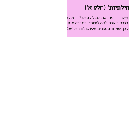
הילתיות' (חלק א')
'הזרה' ? - כן, יש כזאת מילה... - מה זאת המילה הזאת?! - מה זאת
המילה הזאת ואיך היא בכלל קשורה ל'קהילתיות'? במקרה אנחנו
כך שאחד הספרים עליו גדלנו הוא "שלושת
 (ספר שמומלץ גם כיום בעידן אתגרי הטיקטוק, 'רילים'
של האינסטוש ופינת 'הבינה הסינתטית'). בספר משנת 1844 אחד
 את רוח ידידות המוסקטרים הוא - "כולם
כולם!"- נאמנות הדדית המתאפיינת ביכולתם
על רצונותיהם האישיים לטובת קבוצתם.
ביט