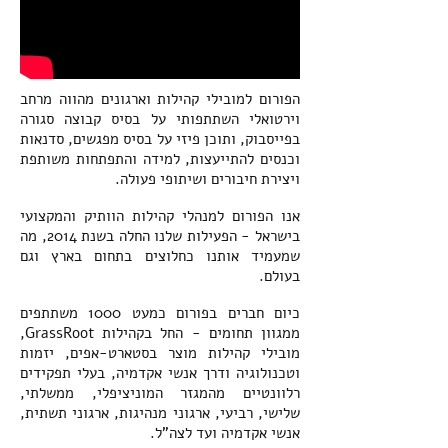
הפורום למובילי קהילות וארגונים מהווה מרחב
וירטואלי השתתפותי על בסיס קבוצה סגורה
בפייסבוק, ותוכן פיזי על בסיס מפגשים, סדנאות
וכנסים להתייעצות, למידה והתפתחות משותפת
ויצירת חיבורים ושיתופי פעולה.
אנו הפורום למנהלי קהילות הוותיק והמקצועי
בישראל - הפעילות שלנו החלה בשנת 2014, מה
שמעמיד אותנו כחלוצים בתחום בארץ וגם
בעולם.
כיום חברים בפורום כמעט 1000 משתתפים
ממגוון תחומים - החל בקהילות GrassRoot,
מובילי קהילות מוצר בסטארט-אפים, יזמות
וטכנולוגיה ודרך אנשי אקדמיה, בעלי תפקידים
רלוונטיים מהמגזר המוניציפלי, ממשלתי,
שלישי, רביעי, ארגוני מנהיגות, ארגוני תשתית,
אנשי אקדמיה ועד לצה"ל.