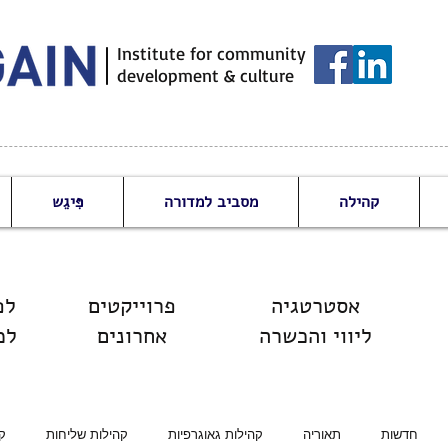
Institute for community
development & culture
קהילה
מסביב למדורה
פִּיגֵש
אסטרטגיה
פרוייקטים
לפורום המקצועי
ליווי והכשרה
אחרונים
למ
חדשות
תאוריה
קהילות גאוגרפיות
קהילות שליחות
ק