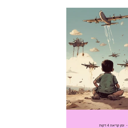
כלים
השראה
משאבים/הזדמנויות
הצעות עבודה
כנ
פוסט אורח
קצרצרים וקהילתיים
חינוך
הדרכה
הטבות
 והערכה
זמן קריאה 4 דקות