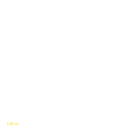
​​Call us:
IL - +972-524655072