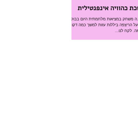
 כהוויה אינפנטילית
ד.ה משחק במציאות מלחמתית היום בבוקר
-3 נשכבה על הריצפה ביללות עזות למשך כמה דקות
 לקח לנו...