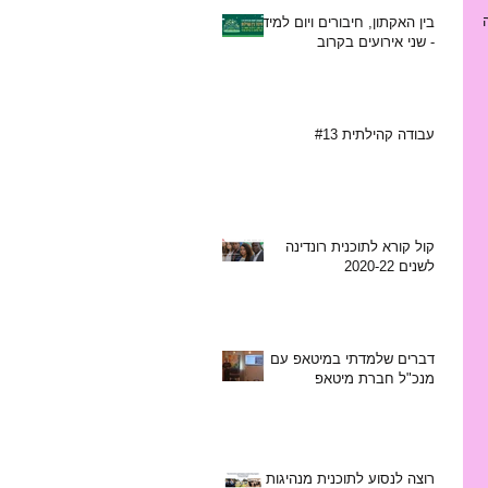
בנתיים לפני כחצי שנה עלתה לרשת סדרת הרצאות קצרות של גיא ביגל מנכ"ל מידות במסגרת הקורס למינהל עסקים במכללה 
בין האקתון, חיבורים ויום למידה
- שני אירועים בקרוב
עבודה קהילתית #13
קול קורא לתוכנית רונדינה
לשנים 2020-22
דברים שלמדתי במיטאפ עם
מנכ"ל חברת מיטאפ
רוצה לנסוע לתוכנית מנהיגות