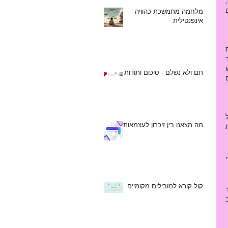
כמות, חוזק ואיכות החיבוריות בין האנשים - זאת אומרת כמה אנשים מכירים את השכנים שלהם (וכמה מהם כמותית הם מכירים), 
כמה הם מכירים את השכונה שלהם ואת המוסדות החברתיים/ציבוריים הפועלים בה ומהי סבירות הרצון שלהם מהדברים 
מלחמה מתמשכת כהוויה
אינפנטילית
בשלב השני מתחילים בהפעלת תוכנית בינוי הקהילה שבאה לידי ביטוי על-ידי שלל פעילויות שונות - אם זאת במסגרת המוסדות 
והמרחבים הציבוריים השונים שנמצאים במרחב של הקהילה, תוך אפשור, תמיכה ויצירת נראות ומקום ליוזמות המגיעות מתוך 
הקהילה ובמקביל תוך עידוד ותמיכה בפעילויות קהילתיות שונות במרחבים הפרטיים של התושבים (לדוגמא אצלנו בשכונת יד אליהו 
תם ולא נשלם - סיכום ותודות
בתל אביב נערכו סדנאות שונות בבתי אנשים, פעם בכמה חודשים נערכים "מטבחים פתוחים" בין חברי השכונה ואירועים חברתיים 
אחרי פרק זמן של כמה חודשים ניתן לחזור על הסקר - עם זה על בסיס משתתפי הפעילויות השונות והמשתתפים הראשונים של 
מה מצאנו בין זיכרון לעצמאות
הסקר - הפער בתוצאות יגלם את מידת האימפקט החברתי כשבמקביל יש לחשוב על איך יוצרים המשכיות, מסורות ואיך הופכים את 
התחום של מדידה והערכה תחום הקהילתי/חברתי הוא מאתגר מכיוון שמצד אחד יש בו מדדים "קשים" - זאת אומרת כמה פעילויות, 
קול קורא למובילים מקומיים
 מאת: בני גדרון, יסכה מוניקנדם-גבעון, ענבל אבו ואורן קפלן (אני מקווה שבקרוב אוכל לשוב 