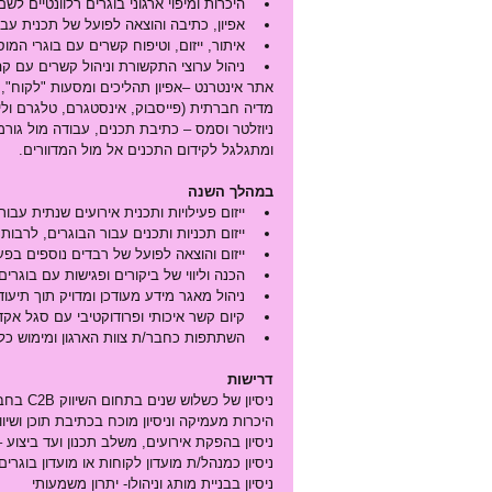
היכרות ומיפוי ארגוני בוגרים רלוונטיים 
אפיון, כתיבה והוצאה לפועל של תכנית עבו
איתור, ייזום, וטיפוח קשרים עם בוגרי המוס
ניהול ערוצי התקשורת וניהול קשרים עם קה
אתר אינטרנט –אפיון תהליכים ומסעות "לקוח", 
מדיה חברתית (פייסבוק, אינסטגרם, טלגרם ולינ
ניוזלטר וסמס – כתיבת תכנים, עבודה מול גורמ
ומתגלגל לקידום התכנים אל מול המדוורים.
במהלך השנה
ייזום פעילויות ותכנית אירועים שנתית עבור
ייזום תכניות ותכנים עבור הבוגרים, לרבות
ייזום והוצאה לפועל של רבדים נוספים בפע
הכנה וליווי של ביקורים ופגישות עם בוגרים
ניהול מאגר מידע מעודכן ומדויק תוך תיעוד
קיום קשר איכותי ופרודוקטיבי עם סגל אקד
השתתפות כחבר/ת צוות הארגון ומימוש כלל
דרישות
ניסיון של כשלוש שנים בתחום השיווק C2B בחברה בינונית- גדולה – חובה
היכרות מעמיקה וניסיון מוכח בכתיבת תוכן ושיווק
ניסיון בהפקת אירועים, משלב תכנון ועד ביצוע 
ניסיון כמנהל/ת מועדון לקוחות או מועדון בוגרים
ניסיון בבניית מותג וניהולו- יתרון משמעותי