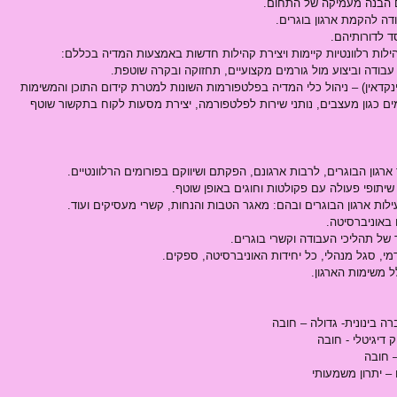
לשם הבנה מעמיקה של התחום.  
דה להקמת ארגון בוגרים.  
ד לדורותיהם.  
ילות רלוונטיות קיימות ויצירת קהילות חדשות באמצעות המדיה בכללם: 
עבודה וביצוע מול גורמים מקצועיים, תחזוקה ובקרה שוטפת.
קדאין) – ניהול כלי המדיה בפלטפורמות השונות למטרת קידום התוכן והמשימות
ים כגון מעצבים, נותני שירות לפלטפורמה, יצירת מסעות לקוח בתקשור שוטף 
 ארגון הבוגרים, לרבות ארגונם, הפקתם ושיווקם בפורומים הרלוונטיים.  
 שיתופי פעולה עם פקולטות וחוגים באופן שוטף.  
ילות ארגון הבוגרים ובהם: מאגר הטבות והנחות, קשרי מעסיקים ועוד.  
 באוניברסיטה.  
 של תהליכי העבודה וקשרי בוגרים.  
מי, סגל מנהלי, כל יחידות האוניברסיטה, ספקים.  
 משימות הארגון. 
 דיגיטלי - חובה
– חובה
 – יתרון משמעותי