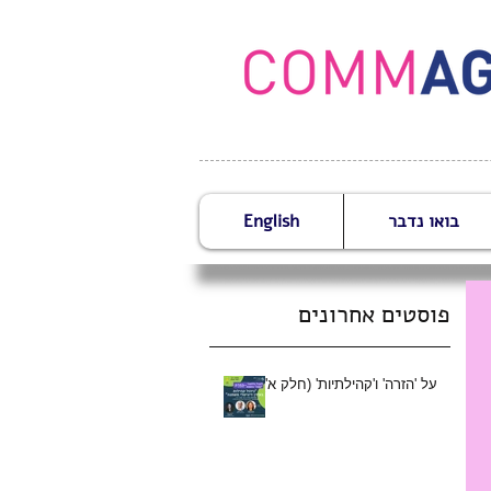
בואו נדבר
English
פוסטים אחרונים
על 'הזרה' ו'קהילתיות' (חלק א')